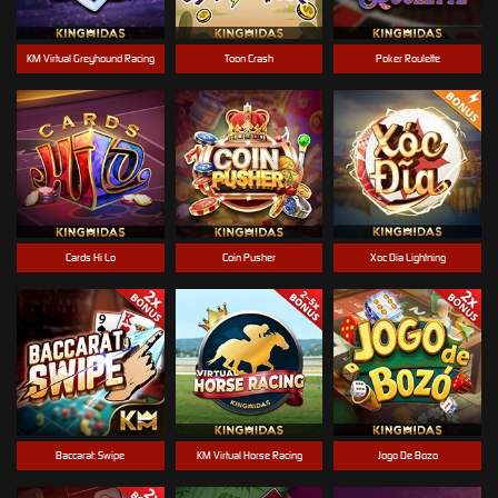
KM Virtual Greyhound Racing
Toon Crash
Poker Roulette
Cards Hi Lo
Coin Pusher
Xoc Dia Lightning
Baccarat: Swipe
KM Virtual Horse Racing
Jogo De Bozo