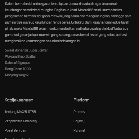
Dalam bermain slot online gacor tentu tujuan utama kita adalah agar bisa meraih
keuntungan semaksimal mungkin. Begitupun kami, Maxslot88 selalu memprioritas
pengalaman bermain slot gacor maxwin yang aman dan menguntungkan, sehingga para
pemain bisa meraup keuntungan tanpa batas. Untuk itu, Demi kesenangan kedua belah
pihak, maka Maxslot88 akan merekomendasikan seri terbaru paling eksklusif beberapa
game slot gacor jackpot maxwin yang sedang panas berkat histori yang selalu berhasil
menghasilkan kemenangan beruntun belakangan ini.
Sweet Bonanza Super Scatter
Wukong Black Scatter
Gates of Olympus
Bang Gacor 1000
Mahjong Ways 2
Kebijaksanaan
Platform
Tentang MAXSLOT88
Promosi
Responsible Gambling
Loyalty
Pusat Bantuan
Referral