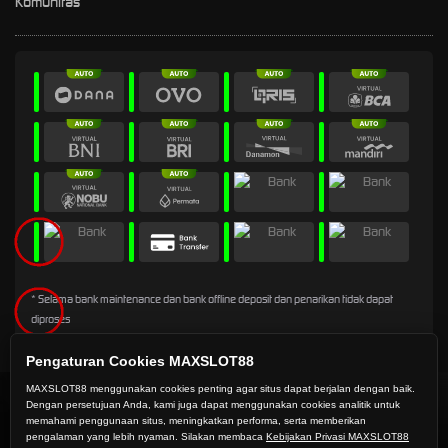
Komunitas
* Selama bank maintenance dan bank offline deposit dan penarikan tidak dapat
diproses
Pengaturan Cookies MAXSLOT88
MAXSLOT88 menggunakan cookies penting agar situs dapat berjalan dengan baik.
Dengan persetujuan Anda, kami juga dapat menggunakan cookies analitik untuk
©2026 MAXSLOT88 menawarkan berbagai macam provider pilihan terbaik dan didukung
memahami penggunaan situs, meningkatkan performa, serta memberikan
oleh Layanan Pelanggan profesional 24/7 yang siap melayani Anda.
pengalaman yang lebih nyaman. Silakan membaca
Kebijakan Privasi MAXSLOT88