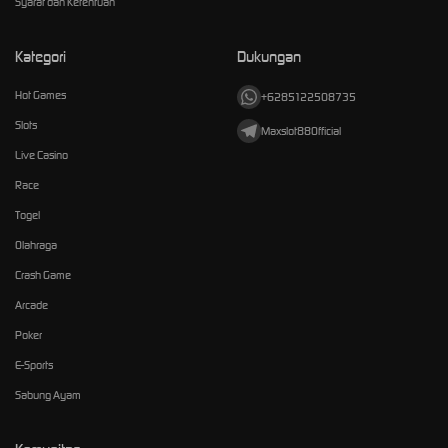
Syarat dan Ketentuan
Kategori
Dukungan
Hot Games
+6285122508735
Slots
Maxslot88Official
Live Casino
Race
Togel
Olahraga
Crash Game
Arcade
Poker
E-Sports
Sabung Ayam