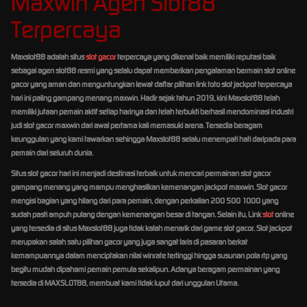
Maxwin Agen Slot88
Terpercaya
Maxslot88 adalah situs
slot gacor
terpercaya yang dikenal baik memiliki reputasi baik
sebagai agen slot88 resmi yang selalu dapat memberikan pengalaman bermain slot online
gacor yang aman dan menguntungkan lewat daftar pilihan link toto slot jackpot terpercaya
hari ini paling gampang menang maxwin. Hadir sejak tahun 2019, kini Maxslot88 telah
memiliki jutaan pemain aktif setiap harinya dan telah terbukti berhasil mendominasi industri
judi slot gacor maxwin dari awal pertama kali memasuki arena. Tersedia beragam
keunggulan yang kami tawarkan sehingga Maxslot88 selalu menempati hati daripada para
pemain dari seluruh dunia.
Situs slot gacor hari ini menjadi destinasi terbaik untuk mencari permainan slot gacor
gampang menang yang mampu menghasilkan kemenangan jackpot maxwin. Slot gacor
mengisi bagian yang hilang dari para pemain, dengan perkalian 200 500 1000 yang
sudah pasti ampuh pulang dengan kemenangan besar di tangan. Selain itu, Link
slot
online
yang tersedia di situs Maxslot88 juga tidak kalah menarik dari game slot gacor. Slot jackpot
merupakan salah satu pilihan gacor yang juga sangat laris di pasaran berkat
kemampuannya dalam menciptakan nilai winrate tertinggi hingga susunan pola rtp yang
begitu mudah dipahami pemain pemula sekalipun. Adanya beragam permainan yang
tersedia di MAXSLOT88, membuat kami tidak luput dari unggulan Utama.