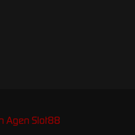
in Agen Slot88