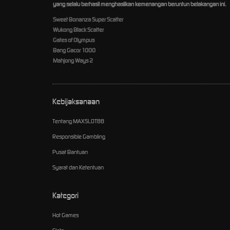
yang selalu berhasil menghasilkan kemenangan beruntun belakangan ini.
Sweet Bonanza Super Scatter
Wukong Black Scatter
Gates of Olympus
Bang Gacor 1000
Mahjong Ways 2
Kebijaksanaan
Tentang MAXSLOT88
Responsible Gambling
Pusat Bantuan
Syarat dan Ketentuan
Kategori
Hot Games