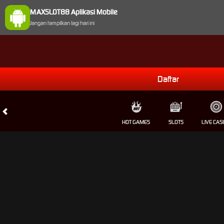
MAXSLOT88 Aplikasi Mobile
Jangan tampilkan lagi hari ini
Daftar
HOT GAMES
SLOTS
LIVE CAS