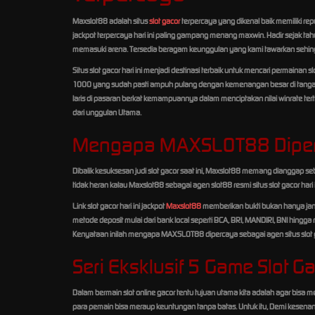
Maxslot88 adalah situs
slot gacor
terpercaya yang dikenal baik memiliki re
jackpot terpercaya hari ini paling gampang menang maxwin. Hadir sejak tahun
memasuki arena. Tersedia beragam keunggulan yang kami tawarkan sehingg
Situs slot gacor hari ini menjadi destinasi terbaik untuk mencari perma
1000 yang sudah pasti ampuh pulang dengan kemenangan besar di tangan. 
laris di pasaran berkat kemampuannya dalam menciptakan nilai winrate t
dari unggulan Utama.
Mengapa MAXSLOT88 Diperc
Dibalik kesuksesan judi slot gacor saat ini, Maxslot88 memang dianggap se
tidak heran kalau Maxslot88 sebagai agen slot88 resmi situs slot gacor ha
Link slot gacor hari ini jackpot
Maxslot88
memberikan bukti bukan hanya jan
metode deposit mulai dari bank local seperti BCA, BRI, MANDIRI, BNI hingg
Kenyataan inilah mengapa MAXSLOT88 dipercaya sebagai agen situs slot gac
Seri Eksklusif 5 Game Slot G
Dalam bermain slot online gacor tentu tujuan utama kita adalah agar bi
para pemain bisa meraup keuntungan tanpa batas. Untuk itu, Demi kesenan