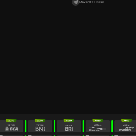
Maxslot88Official