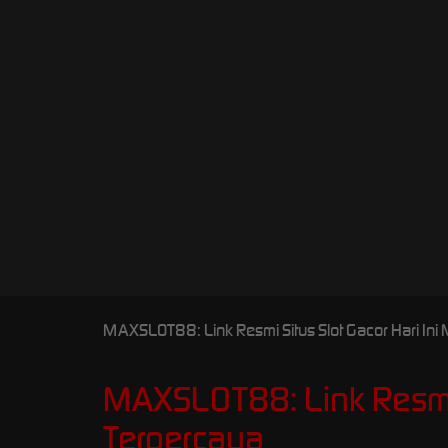
MAXSLOT88: Link Resmi Situs Slot Gacor Hari In
MAXSLOT88: Link Resmi 
Terpercaya