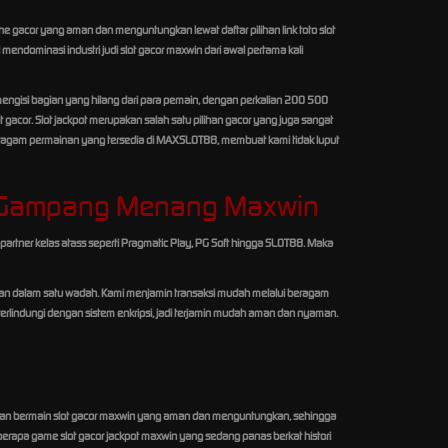
ne gacor yang aman dan menguntungkan lewat daftar pilihan link toto slot
 mendominasi industri judi slot gacor maxwin dari awal pertama kali
mengisi bagian yang hilang dari para pemain, dengan perkalian 200 500
ot gacor. Slot jackpot merupakan salah satu pilihan gacor yang juga sangat
beragam permainan yang tersedia di MAXSLOT88, membuat kami tidak luput
r Gampang Menang Maxwin
 partner kelas atass seperti Pragmatic Play, PG Soft hingga SLOT88. Maka
an dalam satu wadah. Kami menjamin transaksi mudah melalui beragam
 terlindungi dengan sistem enkripsi, jadi terjamin mudah aman dan nyaman.
laman bermain slot gacor maxwin yang aman dan menguntungkan, sehingga
erapa game slot gacor jackpot maxwin yang sedang panas berkat histori