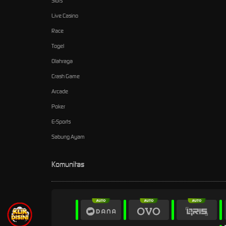
Slots
Live Casino
Race
Togel
Olahraga
Crash Game
Arcade
Poker
E-Sports
Sabung Ayam
Komunitas