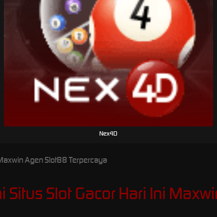
Nex4D
i Maxwin Agen Slot88 Terpercaya
Situs Slot Gacor Hari Ini Maxw