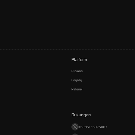
Platform
Promosi
Loyalty
Referral
Dukungan
+6285136075063