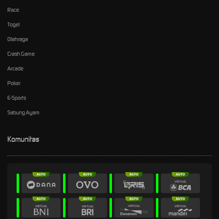
Race
Togel
Olahraga
Crash Game
Arcade
Poker
E-Sports
Sabung Ayam
Komunitas