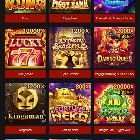
Kong
Piggy Bank
Combo Fruity Bonanza Combo
LuckySeven
Open Sesame
Voyage of Daring Queen X-Lock
Kingsman
Fortune Neko
Dragon Soar - Hyper Wild