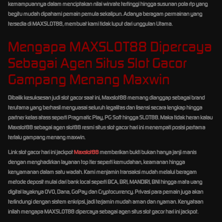
kemampuannya dalam menciptakan nilai winrate tertinggi hingga susunan pola rtp yang
begitu mudah dipahami pemain pemula sekalipun. Adanya beragam permainan yang
tersedia di MAXSLOT88, membuat kami tidak luput dari unggulan Utama.
Mengapa MAXSLOT88 Dipercaya
Sebagai Agen Situs Slot Gacor
Gampang Menang Maxwin
Dibalik kesuksesan judi slot gacor saat ini, Maxslot88 memang dianggap sebagai brand
terutama yang berhasil menguasai seluruh legalitas dan lisensi secara lengkap hingga
partner kelas atass seperti Pragmatic Play, PG Soft hingga SLOT88. Maka tidak heran kalau
Maxslot88 sebagai agen slot88 resmi situs slot gacor hari ini menempati posisi pertama
terlalu gampang menang maxwin.
Link slot gacor hari ini jackpot
Maxslot88
memberikan bukti bukan hanya janji manis
dengan menghadirkan layanan top tier seperti kemudahan, keamanan hingga
kenyamanan dalam satu wadah. Kami menjamin transaksi mudah melalui beragam
metode deposit mulai dari bank local seperti BCA, BRI, MANDIRI, BNI hingga mata uang
digital layaknya OVO, Dana, GoPay dan Cryptocurrency. Privasi para pemain juga akan
terlindungi dengan sistem enkripsi, jadi terjamin mudah aman dan nyaman. Kenyataan
inilah mengapa MAXSLOT88 dipercaya sebagai agen situs slot gacor hari ini jackpot.