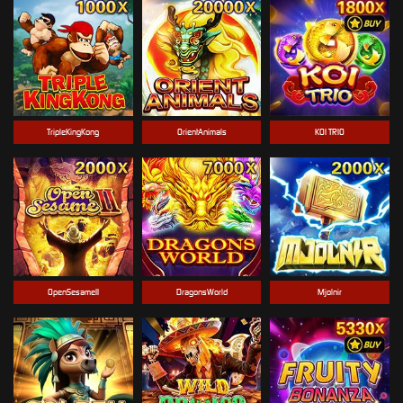
TripleKingKong
OrientAnimals
KOI TRIO
OpenSesameII
DragonsWorld
Mjolnir