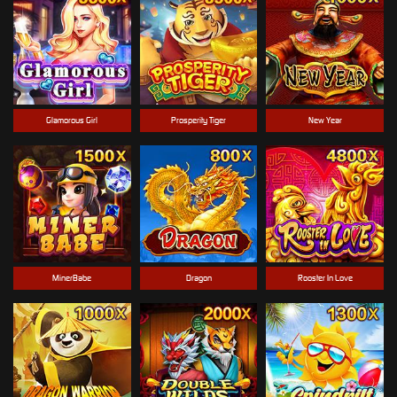
Glamorous Girl
Prosperity Tiger
New Year
MinerBabe
Dragon
Rooster In Love