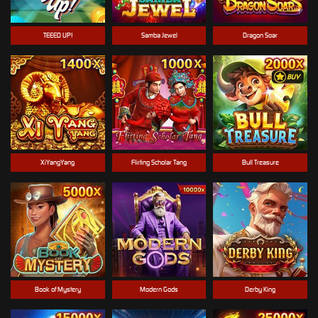
TEEED UP!
Samba Jewel
Dragon Soar
XiYangYang
Flirting Scholar Tang
Bull Treasure
Book of Mystery
Modern Gods
Derby King