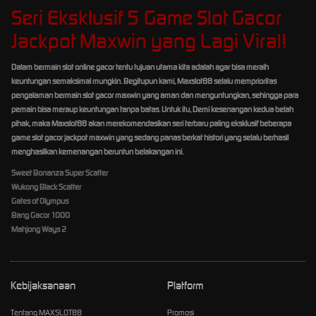
Seri Eksklusif 5 Game Slot Gacor
Jackpot Maxwin yang Lagi Viral!
Dalam bermain slot online gacor tentu tujuan utama kita adalah agar bisa meraih
keuntungan semaksimal mungkin. Begitupun kami, Maxslot88 selalu memprioritas
pengalaman bermain slot gacor maxwin yang aman dan menguntungkan, sehingga para
pemain bisa meraup keuntungan tanpa batas. Untuk itu, Demi kesenangan kedua belah
pihak, maka Maxslot88 akan merekomendasikan seri terbaru paling eksklusif beberapa
game slot gacor jackpot maxwin yang sedang panas berkat histori yang selalu berhasil
menghasilkan kemenangan beruntun belakangan ini.
Sweet Bonanza Super Scatter
Wukong Black Scatter
Gates of Olympus
Bang Gacor 1000
Mahjong Ways 2
Kebijaksanaan
Platform
Tentang MAXSLOT88
Promosi