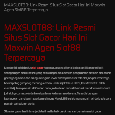
MAXSLOT88: Link Resmi Situs Slot Gacor Hari Ini Maxwin
Agen Slot88 Terpercaya
MAXSLOT88: Link Resmi
Situs Slot Gacor Hari Ini
Maxwin Agen Slot88
Terpercaya
Maxslot88 adalah situs
slot gacor
terpercaya yang dikenal baik memiliki reputasi baik
sebagai agen slot88 resmi yang selalu dapat memberikan pengalaman bermain slot online
gacor yang aman dan menguntungkan lewat daftar pilihan link toto slot jackpot terpercaya
hari ini paling gampang menang maxwin. Hadir sejak tahun 2019, kini Maxslot88 telah
memiliki jutaan pemain aktif setiap harinya dan telah terbukti berhasil mendominasi industri
judi slot gacor maxwin dari awal pertama kali memasuki arena. Tersedia beragam
keunggulan yang kami tawarkan sehingga Maxslot88 selalu menempati hati daripada para
pemain dari seluruh dunia.
Situs slot gacor hari ini menjadi destinasi terbaik untuk mencari permainan slot gacor