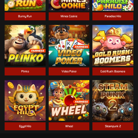
Bunny Run
Mines Cookie
Paradise Hilo
Plinko
Video Poker
Gold Rush: Boomers
Egypt Hilo
Wheel
Steampunk 2