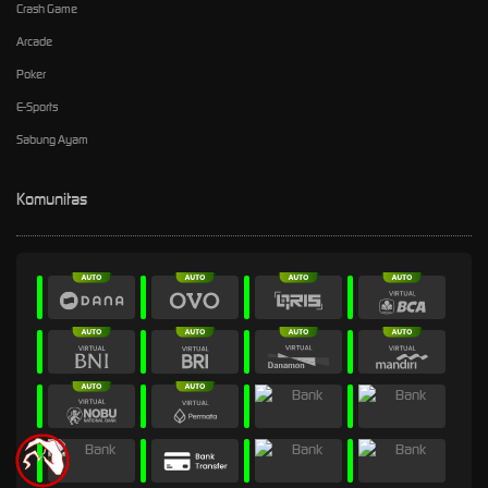
Crash Game
Arcade
Poker
E-Sports
Sabung Ayam
Komunitas