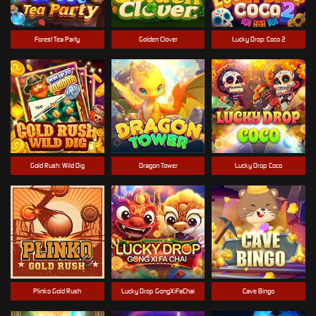
Forest Tea Party
Golden Clover
Lucky Drop: Coco 2
Gold Rush: Wild Dig
Dragon Tower
Lucky Drop-Coco
Plinko Gold Rush
Lucky Drop-GongXiFaChai
Cave Bingo