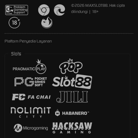
©2026 MAXSLOT88. Hak cipta
dilindungi | 18+
Platform Penyedia Layanan
Slots