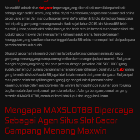
Maxslot88 adalah situs
slot gacor
terpercaya yang dikenal baik memiliki reputasi baik
sebagai agen slot88 resmi yang selalu dapat memberikan pengalaman bermain slot online
gacor yang aman dan menguntungkan lewat daftar pilihan link toto slot jackpot terpercaya
hari ini paling gampang menang maxwin. Hadir sejak tahun 2019, kini Maxslot88 telah
memiliki jutaan pemain aktif setiap harinya dan telah terbukti berhasil mendominasi industri
judi slot gacor maxwin dari awal pertama kali memasuki arena. Tersedia beragam
keunggulan yang kami tawarkan sehingga Maxslot88 selalu menempati hati daripada para
pemain dari seluruh dunia.
Situs slot gacor hari ini menjadi destinasi terbaik untuk mencari permainan slot gacor
gampang menang yang mampu menghasilkan kemenangan jackpot maxwin. Slot gacor
mengisi bagian yang hilang dari para pemain, dengan perkalian 200 500 1000 yang
sudah pasti ampuh pulang dengan kemenangan besar di tangan. Selain itu, Link
slot
online
yang tersedia di situs Maxslot88 juga tidak kalah menarik dari game slot gacor. Slot jackpot
merupakan salah satu pilihan gacor yang juga sangat laris di pasaran berkat
kemampuannya dalam menciptakan nilai winrate tertinggi hingga susunan pola rtp yang
begitu mudah dipahami pemain pemula sekalipun. Adanya beragam permainan yang
tersedia di MAXSLOT88, membuat kami tidak luput dari unggulan Utama.
Mengapa MAXSLOT88 Dipercaya
Sebagai Agen Situs Slot Gacor
Gampang Menang Maxwin