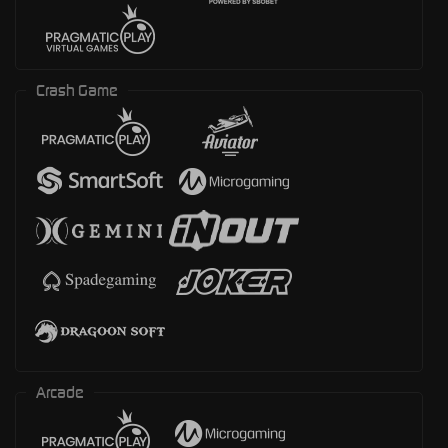
Crash Game
Arcade