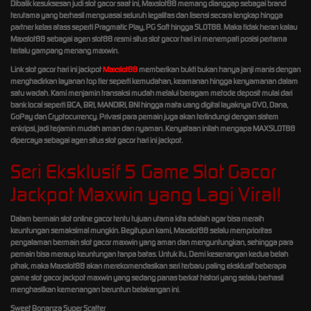
Dibalik kesuksesan judi slot gacor saat ini, Maxslot88 memang dianggap sebagai brand
terutama yang berhasil menguasai seluruh legalitas dan lisensi secara lengkap hingga
partner kelas atass seperti Pragmatic Play, PG Soft hingga SLOT88. Maka tidak heran kalau
Maxslot88 sebagai agen slot88 resmi situs slot gacor hari ini menempati posisi pertama
terlalu gampang menang maxwin.
Link slot gacor hari ini jackpot
Maxslot88
memberikan bukti bukan hanya janji manis dengan
menghadirkan layanan top tier seperti kemudahan, keamanan hingga kenyamanan dalam
satu wadah. Kami menjamin transaksi mudah melalui beragam metode deposit mulai dari
bank local seperti BCA, BRI, MANDIRI, BNI hingga mata uang digital layaknya OVO, Dana,
GoPay dan Cryptocurrency. Privasi para pemain juga akan terlindungi dengan sistem
enkripsi, jadi terjamin mudah aman dan nyaman. Kenyataan inilah mengapa MAXSLOT88
dipercaya sebagai agen situs slot gacor hari ini jackpot.
Seri Eksklusif 5 Game Slot Gacor
Jackpot Maxwin yang Lagi Viral!
Dalam bermain slot online gacor tentu tujuan utama kita adalah agar bisa meraih
keuntungan semaksimal mungkin. Begitupun kami, Maxslot88 selalu memprioritas
pengalaman bermain slot gacor maxwin yang aman dan menguntungkan, sehingga para
pemain bisa meraup keuntungan tanpa batas. Untuk itu, Demi kesenangan kedua belah
pihak, maka Maxslot88 akan merekomendasikan seri terbaru paling eksklusif beberapa
game slot gacor jackpot maxwin yang sedang panas berkat histori yang selalu berhasil
menghasilkan kemenangan beruntun belakangan ini.
Sweet Bonanza Super Scatter