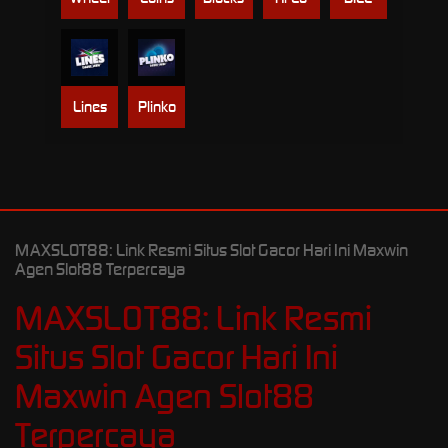
Lines
Plinko
MAXSLOT88: Link Resmi Situs Slot Gacor Hari Ini Maxwin
Agen Slot88 Terpercaya
MAXSLOT88: Link Resmi
Situs Slot Gacor Hari Ini
Maxwin Agen Slot88
Terpercaya