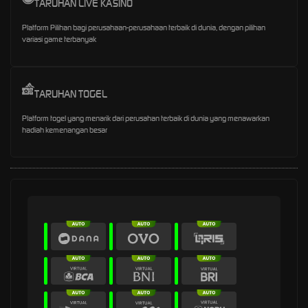
TARUHAN LIVE KASINO
Platform Pilihan bagi perusahaan-perusahaan terbaik di dunia, dengan pilihan
variasi game terbanyak
TARUHAN TOGEL
Platform togel yang menarik dari perusahan terbaik di dunia yang menawarkan
hadiah kemenangan besar