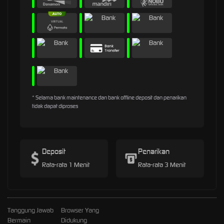
* Selama bank maintenance dan bank offline deposit dan penarikan
tidak dapat diproses
Deposit
Penarikan
Rata-rata 1 Menit
Rata-rata 3 Menit
Tanggung Jawab
Browser Yang
Bermain
Didukung