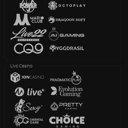
Live Casino