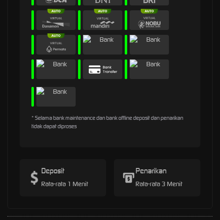
* Selama bank maintenance dan bank offline deposit dan penarikan
tidak dapat diproses
Deposit
Penarikan
Rata-rata 1 Menit
Rata-rata 3 Menit