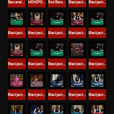
Baccarat_Squeeze
MONOPOLY Roll'em
Red Baron RNG
Blackjack_B
Blackjack_C
Blackjack_D
Blackjack_Diamond_VIP
Blackjack_E
Blackjack_Fortune_VIP
Blackjack_G
Blackjack_Grand_VIP
Blackjack_H
Blackjack_I
Blackjack_Infinite
Blackjack_J
Blackjack_Party
Blackjack_Platinum_VIP
Blackjack_Silver_1
Blackjack_Silver_2
Blackjack_Silver_3