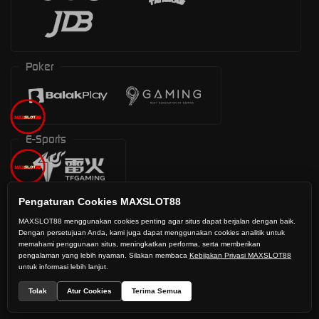
Poker
E-Sports
Pengaturan Cookies MAXSLOT88
Sabung Ayam
MAXSLOT88 menggunakan cookies penting agar situs dapat berjalan dengan baik.
Dengan persetujuan Anda, kami juga dapat menggunakan cookies analitik untuk
memahami penggunaan situs, meningkatkan performa, serta memberikan
pengalaman yang lebih nyaman. Silakan membaca
Kebijakan Privasi MAXSLOT88
untuk informasi lebih lanjut.
Tolak
Atur Cookies
Terima Semua