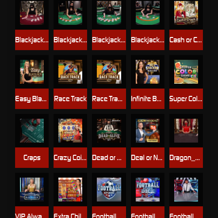
Blackjack_VIP_Z
Blackjack_White_A
Blackjack_White_B
Blackjack_White_C
Cash or Crash
Easy Blackjack
Race Track
Race Track First Person
Infinite Bet Stacker Blackjack
Super Color Game
Craps
Crazy Coin Flip
Dead or Alive: Saloon
Deal or No Deal
Dragon_Tiger
VIP Always 6 Blackjack 1
Extra Chilli Epic Spin
Football Studio
Football Studio Dice
Football_Studio