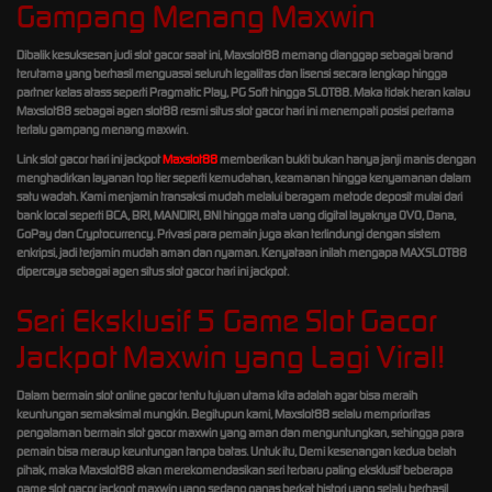
Gampang Menang Maxwin
Dibalik kesuksesan judi slot gacor saat ini, Maxslot88 memang dianggap sebagai brand
terutama yang berhasil menguasai seluruh legalitas dan lisensi secara lengkap hingga
partner kelas atass seperti Pragmatic Play, PG Soft hingga SLOT88. Maka tidak heran kalau
Maxslot88 sebagai agen slot88 resmi situs slot gacor hari ini menempati posisi pertama
terlalu gampang menang maxwin.
Link slot gacor hari ini jackpot
Maxslot88
memberikan bukti bukan hanya janji manis dengan
menghadirkan layanan top tier seperti kemudahan, keamanan hingga kenyamanan dalam
satu wadah. Kami menjamin transaksi mudah melalui beragam metode deposit mulai dari
bank local seperti BCA, BRI, MANDIRI, BNI hingga mata uang digital layaknya OVO, Dana,
GoPay dan Cryptocurrency. Privasi para pemain juga akan terlindungi dengan sistem
enkripsi, jadi terjamin mudah aman dan nyaman. Kenyataan inilah mengapa MAXSLOT88
dipercaya sebagai agen situs slot gacor hari ini jackpot.
Seri Eksklusif 5 Game Slot Gacor
Jackpot Maxwin yang Lagi Viral!
Dalam bermain slot online gacor tentu tujuan utama kita adalah agar bisa meraih
keuntungan semaksimal mungkin. Begitupun kami, Maxslot88 selalu memprioritas
pengalaman bermain slot gacor maxwin yang aman dan menguntungkan, sehingga para
pemain bisa meraup keuntungan tanpa batas. Untuk itu, Demi kesenangan kedua belah
pihak, maka Maxslot88 akan merekomendasikan seri terbaru paling eksklusif beberapa
game slot gacor jackpot maxwin yang sedang panas berkat histori yang selalu berhasil