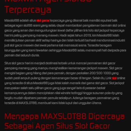
Terpercaya
Maxslot88 adalah situs
slot gacor
terpercaya yang dikenal baik memiliki reputasi baik
sebagai agen slot88 resmi yang selalu dapat memberikan pengalaman bermain slot online
gacor yang aman dan menguntungkan lewat daftar pilihan link toto slot jackpot terpercaya
hari ini paling gampang menang maxwin. Hadir sejak tahun 2019, kini Maxslot88 telah
memiliki jutaan pemain aktif setiap harinya dan telah terbukti berhasil mendominasi industri
judi slot gacor maxwin dari awal pertama kali memasuki arena. Tersedia beragam
keunggulan yang kami tawarkan sehingga Maxslot88 selalu menempati hati daripada para
pemain dari seluruh dunia.
Situs slot gacor hari ini menjadi destinasi terbaik untuk mencari permainan slot gacor
gampang menang yang mampu menghasilkan kemenangan jackpot maxwin. Slot gacor
mengisi bagian yang hilang dari para pemain, dengan perkalian 200 500 1000 yang
sudah pasti ampuh pulang dengan kemenangan besar di tangan. Selain itu, Link
slot
online
yang tersedia di situs Maxslot88 juga tidak kalah menarik dari game slot gacor. Slot jackpot
merupakan salah satu pilihan gacor yang juga sangat laris di pasaran berkat
kemampuannya dalam menciptakan nilai winrate tertinggi hingga susunan pola rtp yang
begitu mudah dipahami pemain pemula sekalipun. Adanya beragam permainan yang
tersedia di MAXSLOT88, membuat kami tidak luput dari unggulan Utama.
Mengapa MAXSLOT88 Dipercaya
Sebagai Agen Situs Slot Gacor