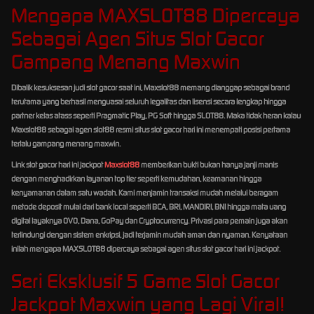
Mengapa MAXSLOT88 Dipercaya
Sebagai Agen Situs Slot Gacor
Gampang Menang Maxwin
Dibalik kesuksesan judi slot gacor saat ini, Maxslot88 memang dianggap sebagai brand
terutama yang berhasil menguasai seluruh legalitas dan lisensi secara lengkap hingga
partner kelas atass seperti Pragmatic Play, PG Soft hingga SLOT88. Maka tidak heran kalau
Maxslot88 sebagai agen slot88 resmi situs slot gacor hari ini menempati posisi pertama
terlalu gampang menang maxwin.
Link slot gacor hari ini jackpot
Maxslot88
memberikan bukti bukan hanya janji manis
dengan menghadirkan layanan top tier seperti kemudahan, keamanan hingga
kenyamanan dalam satu wadah. Kami menjamin transaksi mudah melalui beragam
metode deposit mulai dari bank local seperti BCA, BRI, MANDIRI, BNI hingga mata uang
digital layaknya OVO, Dana, GoPay dan Cryptocurrency. Privasi para pemain juga akan
terlindungi dengan sistem enkripsi, jadi terjamin mudah aman dan nyaman. Kenyataan
inilah mengapa MAXSLOT88 dipercaya sebagai agen situs slot gacor hari ini jackpot.
Seri Eksklusif 5 Game Slot Gacor
Jackpot Maxwin yang Lagi Viral!