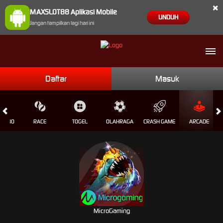
×
MAXSLOT88 Aplikasi Mobile
UNDUH
Jangan tampilkan lagi hari ini
Daftar
Masuk
CASINO
RACE
TOGEL
OLAHRAGA
CRASH GAME
ARCADE
MicroGaming