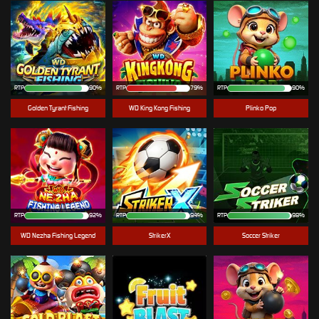
RTP
90%
RTP
79%
RTP
90%
Golden Tyrant Fishing
WD King Kong Fishing
Plinko Pop
RTP
92%
RTP
94%
RTP
98%
WD Nezha Fishing Legend
StrikerX
Soccer Striker