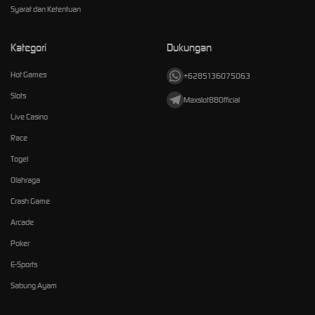
Syarat dan Ketentuan
Kategori
Dukungan
Hot Games
+6285136075063
Slots
Maxslot88Official
Live Casino
Race
Togel
Olahraga
Crash Game
Arcade
Poker
E-Sports
Sabung Ayam