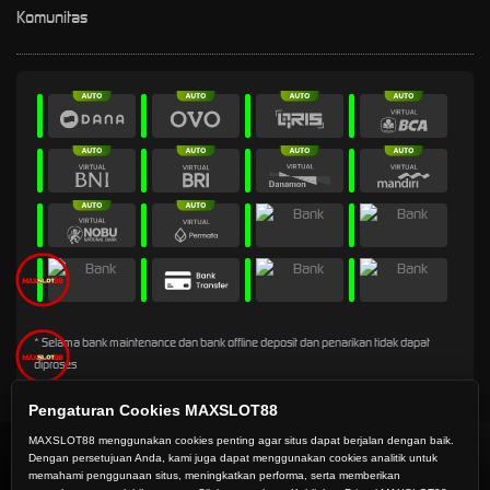
Komunitas
* Selama bank maintenance dan bank offline deposit dan penarikan tidak dapat
diproses
Pengaturan Cookies MAXSLOT88
MAXSLOT88 menggunakan cookies penting agar situs dapat berjalan dengan baik.
Dengan persetujuan Anda, kami juga dapat menggunakan cookies analitik untuk
©2026 MAXSLOT88 menawarkan berbagai macam provider pilihan terbaik dan didukung
memahami penggunaan situs, meningkatkan performa, serta memberikan
oleh Layanan Pelanggan profesional 24/7 yang siap melayani Anda.