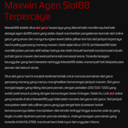
Maxwin Agen Slot88
Terpercaya
Maxslot88 adalah situs
slot gacor
terpercaya yang dikenal baik memiliki reputasi baik
sebagai agen slot88 resmi yang selalu dapat memberikan pengalaman bermain slot online
gacor yang aman dan menguntungkan lewat daftar pilihan link toto slot jackpot terpercaya
hari ini paling gampang menang maxwin. Hadir sejak tahun 2019, kini Maxslot88 telah
memiliki jutaan pemain aktif setiap harinya dan telah terbukti berhasil mendominasi industri
judi slot gacor maxwin dari awal pertama kali memasuki arena. Tersedia beragam
keunggulan yang kami tawarkan sehingga Maxslot88 selalu menempati hati daripada para
pemain dari seluruh dunia.
Situs slot gacor hari ini menjadi destinasi terbaik untuk mencari permainan slot gacor
gampang menang yang mampu menghasilkan kemenangan jackpot maxwin. Slot gacor
mengisi bagian yang hilang dari para pemain, dengan perkalian 200 500 1000 yang
sudah pasti ampuh pulang dengan kemenangan besar di tangan. Selain itu, Link
slot
online
yang tersedia di situs Maxslot88 juga tidak kalah menarik dari game slot gacor. Slot jackpot
merupakan salah satu pilihan gacor yang juga sangat laris di pasaran berkat
kemampuannya dalam menciptakan nilai winrate tertinggi hingga susunan pola rtp yang
begitu mudah dipahami pemain pemula sekalipun. Adanya beragam permainan yang
tersedia di MAXSLOT88, membuat kami tidak luput dari unggulan Utama.