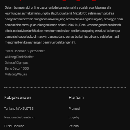
Dalam bermain slot online gacor tentu tujuan utama kita adalah agar bisa meraih
keuntungan semaksimal mungkin. Begitupun kami, Maxslot88 selalu memprioritas
pengalaman bermain slot gacor maxwin yang aman dan menguntungkan, sehingga para
pemain bisa meraup keuntungan tanpa batas. Untuk itu, Demi kesenangan kedua belah
pihak, maka Maxslot88 akan merekomendasikan seri terbaru paling eksklusif beberapa
game slot gacor jackpot maxwin yang sedang panas berkat histori yang selalu berhasil
menghasilkan kemenangan beruntun belakangan ini.
Sweet Bonanza Super Scatter
Wukong Black Scatter
Gates of Olympus
Bang Gacor 1000
Mahjong Ways 2
Kebijaksanaan
Platform
Tentang MAXSLOT88
Promosi
Responsible Gambling
Loyalty
Pusat Bantuan
Referral