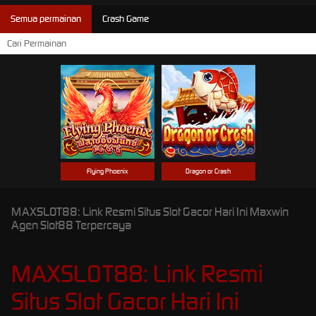
Semua permainan
Crash Game
Flying Phoenix
Dragon or Crash
MAXSLOT88: Link Resmi Situs Slot Gacor Hari Ini Maxwin
Agen Slot88 Terpercaya
MAXSLOT88: Link Resmi
Situs Slot Gacor Hari Ini