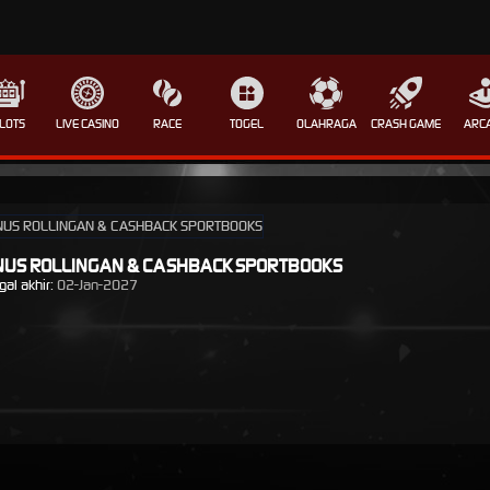
LOTS
LIVE CASINO
RACE
TOGEL
OLAHRAGA
CRASH GAME
ARC
US ROLLINGAN & CASHBACK SPORTBOOKS
gal akhir:
02-Jan-2027