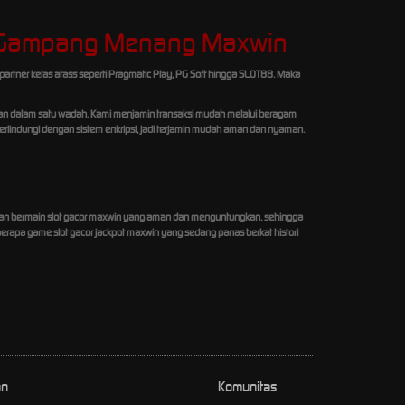
r Gampang Menang Maxwin
 partner kelas atass seperti Pragmatic Play, PG Soft hingga SLOT88. Maka
an dalam satu wadah. Kami menjamin transaksi mudah melalui beragam
terlindungi dengan sistem enkripsi, jadi terjamin mudah aman dan nyaman.
laman bermain slot gacor maxwin yang aman dan menguntungkan, sehingga
erapa game slot gacor jackpot maxwin yang sedang panas berkat histori
an
Komunitas