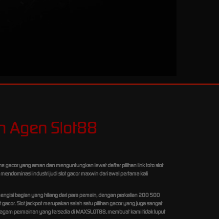
in Agen Slot88
e gacor yang aman dan menguntungkan lewat daftar pilihan link toto slot
 mendominasi industri judi slot gacor maxwin dari awal pertama kali
engisi bagian yang hilang dari para pemain, dengan perkalian 200 500
t gacor. Slot jackpot merupakan salah satu pilihan gacor yang juga sangat
beragam permainan yang tersedia di MAXSLOT88, membuat kami tidak luput