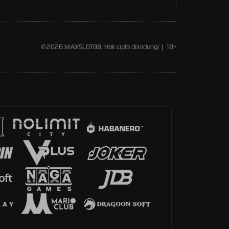
©2026 MAXSLOT88. Hak cipta dilindungi | 18+