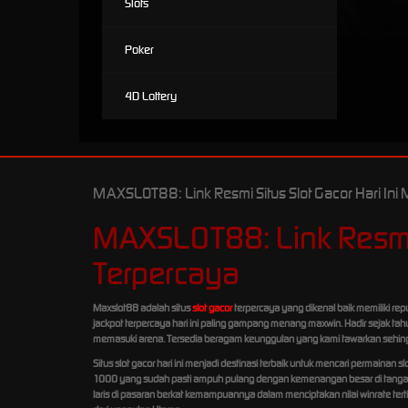
Slots
Poker
4D Lottery
MAXSLOT88: Link Resmi Situs Slot Gacor Hari Ini
MAXSLOT88: Link Resmi 
Terpercaya
Maxslot88 adalah situs
slot gacor
terpercaya yang dikenal baik memiliki re
jackpot terpercaya hari ini paling gampang menang maxwin. Hadir sejak tahun 
memasuki arena. Tersedia beragam keunggulan yang kami tawarkan sehingg
Situs slot gacor hari ini menjadi destinasi terbaik untuk mencari perma
1000 yang sudah pasti ampuh pulang dengan kemenangan besar di tangan. 
laris di pasaran berkat kemampuannya dalam menciptakan nilai winrate t