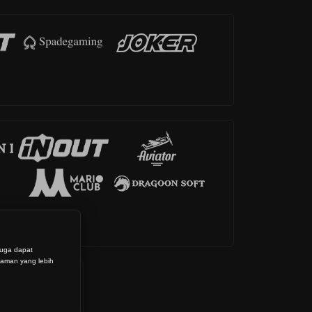
juga dapat
laman yang lebih