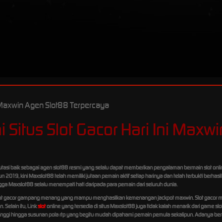
 Maxwin Agen Slot88 Terpercaya
Situs Slot Gacor Hari Ini Maxw
putasi baik sebagai agen slot88 resmi yang selalu dapat memberikan pengalaman bermain slot onlin
2019, kini Maxslot88 telah memiliki jutaan pemain aktif setiap harinya dan telah terbukti berhasil
a Maxslot88 selalu menempati hati daripada para pemain dari seluruh dunia.
inan slot gacor gampang menang yang mampu menghasilkan kemenangan jackpot maxwin. Slot gacor m
Selain itu, Link
slot
online yang tersedia di situs Maxslot88 juga tidak kalah menarik dari game slo
ertinggi hingga susunan pola rtp yang begitu mudah dipahami pemain pemula sekalipun. Adanya 