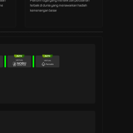
haan
Platform togel yang menarik dari perusahan
ame
terbaik di dunia yang menawarkan hadiah
kemenangan besar